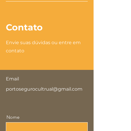
Contato
Envie suas dúvidas ou entre em
contato
Email
portosegurocultrual@gmail.com
Nome